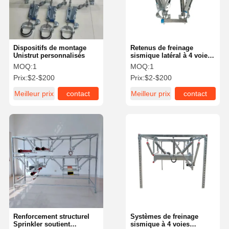
Dispositifs de montage
Retenus de freinage
Unistrut personnalisés
sismique latéral à 4 voies
pour équipement
MOQ:
1
MOQ:
1
électrique anti-
Prix:
$2-$200
Prix:
$2-$200
effondrement
Meilleur prix
contact
Meilleur prix
contact
À La Maison
Produits
Vidéos
À Propos De
Nous
Renforcement structurel
Systèmes de freinage
Sprinkler soutient
sismique à 4 voies