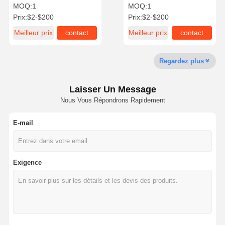
sismique Unistrut pour la
galvanisés rigides Mont
MOQ:
1
MOQ:
1
construction
de support 100 mm
Prix:
$2-$200
Prix:
$2-$200
Meilleur prix
contact
Meilleur prix
contact
Visite De
Contrôle
Contactez-
Nouvelles
L'usine
Qualité
Nous
Regardez plus
Laisser Un Message
Nous Vous Répondrons Rapidement
Les Affaires
E-mail
accrochages sismiques
Chaîne de traction solide
Exigence
Faisceau de canal d'angle
Résistance sismique des conduits
support sismique de plateau de câbles