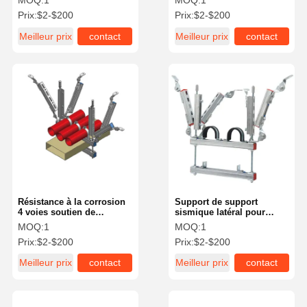
MOQ:
1
MOQ:
1
pulvérisation 500 kg
sismiques rigides Support
Prix:
$2-$200
Prix:
$2-$200
Brace galvanisé pour les
bâtiments
Meilleur prix
contact
Meilleur prix
contact
Résistance à la corrosion
Support de support
4 voies soutien de
sismique latéral pour
freinage sismique
plafonds suspendus
MOQ:
1
MOQ:
1
Prix:
$2-$200
Prix:
$2-$200
Meilleur prix
contact
Meilleur prix
contact