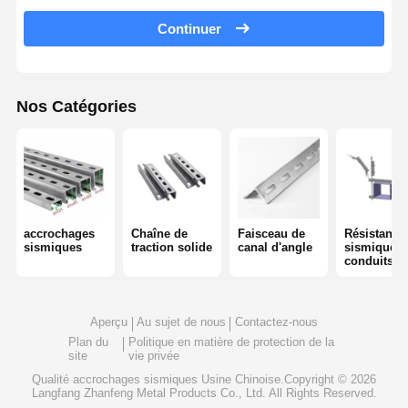
4 Façons de protéger contre les séismes
Continuer
Parentes angulaires galvanisées
plateau de câbles de piste de course
Nos Catégories
Accessoires pour paniers à câbles
Partenons de rails de panneaux solaires
Accessoires de montage solaire
accrochages
Chaîne de
Faisceau de
Résistance
sismiques
traction solide
canal d'angle
sismique d
canal de montage solaire
conduits
Passerelle solaire sur le toit
Aperçu
Au sujet de nous
Contactez-nous
Plan du
Politique en matière de protection de la
site
vie privée
Qualité
accrochages sismiques
Usine Chinoise.Copyright © 2026
Langfang Zhanfeng Metal Products Co., Ltd. All Rights Reserved.