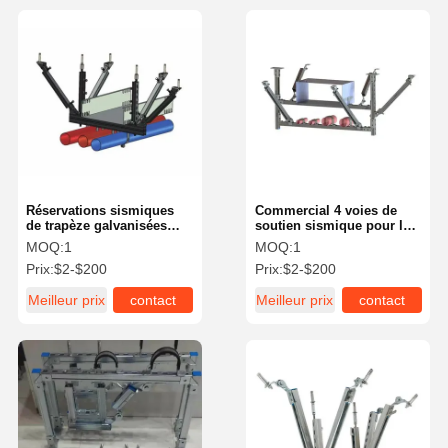
Réservations sismiques
Commercial 4 voies de
de trapèze galvanisées
soutien sismique pour les
réglables pour la
luminaires suspendus
MOQ:
1
MOQ:
1
résistance aux
Prix:
$2-$200
Prix:
$2-$200
tremblements de terre des
tuyaux
Meilleur prix
contact
Meilleur prix
contact