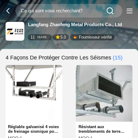
Langfang Zhanfeng Metal Products Co., Ltd
11
5.0
Fournisseur vérifié
YEARS
4 Façons De Protéger Contre Les Séismes
(15)
Réglable galvanisé 4 voies
Résistant aux
de freinage sismique pour
tremblements de terre
les systèmes de
Fixtures lumineuses