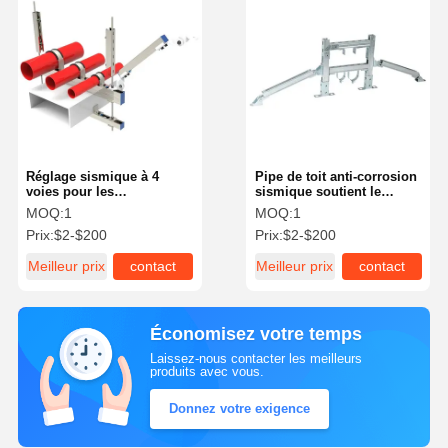
Réglage sismique à 4
Pipe de toit anti-corrosion
voies pour les
sismique soutient le
éclaboussures d'incendie
balancement sismique
MOQ:
1
MOQ:
1
100 mm-300 mm
Prix:
$2-$200
Prix:
$2-$200
Meilleur prix
contact
Meilleur prix
contact
Économisez votre temps
Laissez-nous contacter les meilleurs
produits avec vous.
Donnez votre exigence