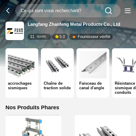
Langfang Zhanfeng Metal Products Co., Ltd
11
5.0
Fournisseur vérifié
YEARS
accrochages
Chaîne de
Faisceau de
Résistance
sismiques
traction solide
canal d'angle
sismique d
conduits
Nos Produits Phares