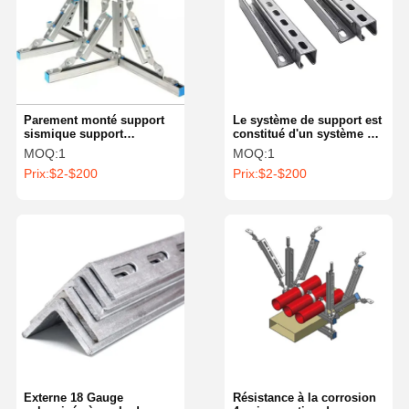
Parement monté support
Le système de support est
sismique support
constitué d'un système de
sismique support pour le
support en acier galvanisé
MOQ:
1
MOQ:
1
pulvérisateur d'incendie
pré-galvanisé.
Prix:
$2-$200
Prix:
$2-$200
Externe 18 Gauge
Résistance à la corrosion