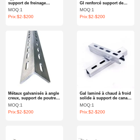
support de freinage
GI renforcé support de
sismique section de canal
luminaire de freinage
MOQ:
1
MOQ:
1
en fente
sismique
Prix:
$2-$200
Prix:
$2-$200
Métaux galvanisés à angle
Gal laminé à chaud à froid
creux, support de poutre
solide à support de canal
de canal, résistant aux
en acier au carbone noir
MOQ:
1
MOQ:
1
chocs
poutre en forme de C
Prix:
$2-$200
Prix:
$2-$200