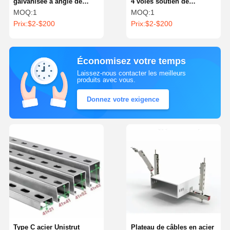
galvanisée à angle de
4 voies soutien de
conduit Flexible 50x50x5
freinage sismique
MOQ:
1
MOQ:
1
Prix:
$2-$200
Prix:
$2-$200
Économisez votre temps
Laissez-nous contacter les meilleurs
produits avec vous.
Donnez votre exigence
Type C acier Unistrut
Plateau de câbles en acier