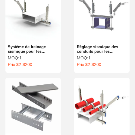
Système de freinage
Réglage sismique des
sismique pour les
conduits pour les
plafonds suspendus
bâtiments industriels
MOQ:
1
MOQ:
1
commerciaux
Prix:
$2-$200
Prix:
$2-$200
À La Maison
Produits
Vidéos
À Propos De
Nous