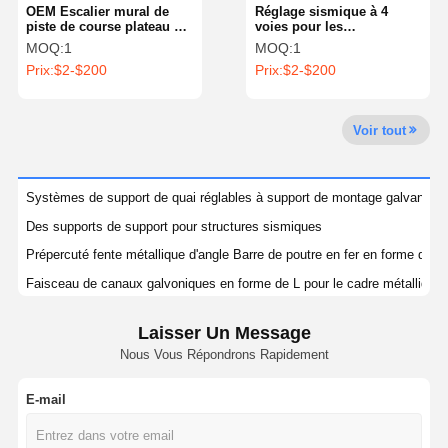
OEM Escalier mural de
Réglage sismique à 4
piste de course plateau de
voies pour les
câbles Lourdes charges
éclaboussures d'incendie
MOQ:
1
MOQ:
1
225mm
100 mm-300 mm
Prix:
$2-$200
Prix:
$2-$200
Visite De
Contrôle
Contactez-
Nouvelles
L'usine
Qualité
Nous
Voir tout
Systèmes de support de quai réglables à support de montage galvanisé
Les Affaires
Des supports de support pour structures sismiques
Prépercuté fente métallique d'angle Barre de poutre en fer en forme de 
accrochages sismiques
Faisceau de canaux galvoniques en forme de L pour le cadre métallique
Chaîne de traction solide
Faisceau de support à angle creux galvanisé sur mesure, de 100 mm pour
Laisser Un Message
Profil de barre de support de la poutre de canal en acier perforé à angle d
Faisceau de canal d'angle
Nous Vous Répondrons Rapidement
Acier galvanisé extrudé à canal d'angle résistant à la corrosion
Résistance sismique des conduits
L en forme de fente à angle droit 90 degrés galvanisé renforcé pré-percé
E-mail
50 mm de perçage en acier perforé en forme de L
support sismique de plateau de câbles