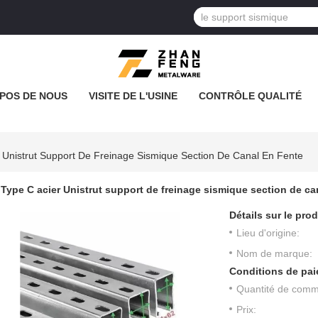
POS DE NOUS
VISITE DE L'USINE
CONTRÔLE QUALITÉ
 Unistrut Support De Freinage Sismique Section De Canal En Fente
Type C acier Unistrut support de freinage sismique section de ca
Détails sur le prod
Lieu d'origine:
Nom de marque:
Conditions de pai
Quantité de com
Prix: