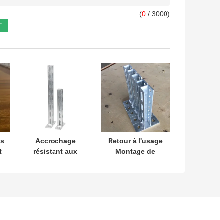
(
0
/ 3000)
és
Accrochage
Retour à l'usage
t
résistant aux
Montage de
e
chocs
support sismique
accrochage
Brace résistant
sismique support
aux séismes
Galv Unistrut
résistant aux
acier sur mesure
intempéries