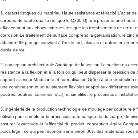
1. caractéristiques du matériau Haute résistance et ténacité L'acier de t
carbone de haute qualité (tel que le Q235-B), qui présente une haute r
efficacement aux chocs externes tels que les tremblements de terre, et 
corrosion Le traitement de surface comprend la galvanisation, le zinc à
atteindre 65 μ m,qui convient à l'acide fort, alcalins et autres environ
durée de vie.
2. conception architecturale Avantage de la section La section en acie
résistance à la flexion et à la torsion,qui peut disperser la pression d
support sismiqueModularité et normalisation Grâce à une production no
une combinaison et un ajustement flexibles,adapté aux différentes ex
poutres, poutres, colonnes, etc.), et simplifier le processus d'installatio
3. ingénierie de la production technologie de moulage par courbure à 
utilisée pour compléter le processus automatique de décharge, de niv
assurer l'exactitude et l'efficacité du produit. conception légère Compar
poids léger, ce qui peut économiser environ 30% des matériaux sous la