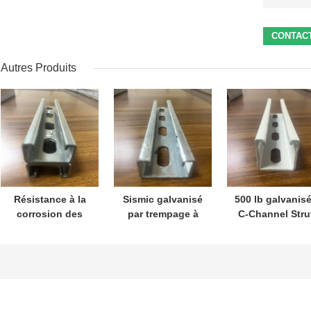
Autres Produits
Résistance à la
Sismic galvanisé
500 lb galvanis
corrosion des
par trempage à
C-Channel Stru
canaux d'acier
chaud HDG C
tuyau sismiqu
galvanisé
Channel 2
soutient 4
réglable pour les
pouces monté
pouces
tuyaux à support
sur le mur OEM
sismique