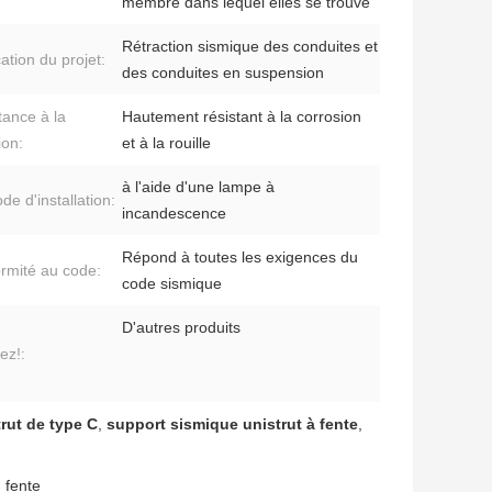
membre dans lequel elles se trouve
Rétraction sismique des conduites et
ation du projet:
des conduites en suspension
tance à la
Hautement résistant à la corrosion
ion:
et à la rouille
à l'aide d'une lampe à
de d'installation:
incandescence
Répond à toutes les exigences du
rmité au code:
code sismique
D'autres produits
ez!:
rut de type C
,
support sismique unistrut à fente
,
 fente