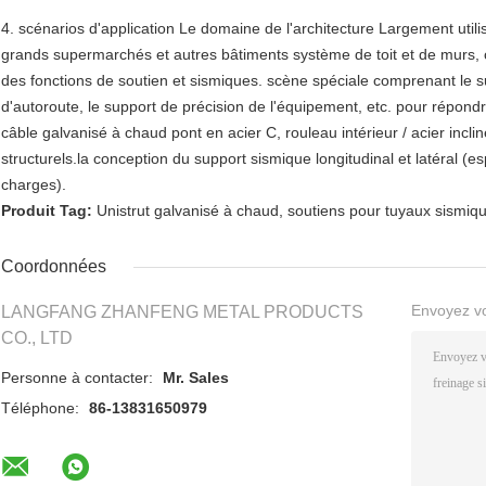
4. scénarios d'application Le domaine de l'architecture Largement utilis
grands supermarchés et autres bâtiments système de toit et de murs,
des fonctions de soutien et sismiques. scène spéciale comprenant le su
d'autoroute, le support de précision de l'équipement, etc. pour répondr
câble galvanisé à chaud pont en acier C, rouleau intérieur / acier incli
structurels.la conception du support sismique longitudinal et latéral (
charges).
Produit Tag:
Unistrut galvanisé à chaud
,
soutiens pour tuyaux sismiq
Coordonnées
Envoyez v
LANGFANG ZHANFENG METAL PRODUCTS
CO., LTD
Personne à contacter:
Mr. Sales
Téléphone:
86-13831650979