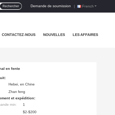
Demande de soumission
|
French
Rechercher
CONTACTEZ-NOUS
NOUVELLES
LES AFFAIRES
nal en fente
uit:
Hebei, en Chine
Zhan feng
ement et expédition:
mande min:
1
$2-$200