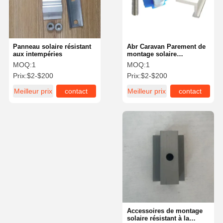
Panneau solaire résistant
Abr Caravan Parement de
aux intempéries
montage solaire
accessoires des supports
MOQ:
1
MOQ:
1
de fermeture de bout
Prix:
$2-$200
Prix:
$2-$200
Meilleur prix
contact
Meilleur prix
contact
À La Maison
Produits
Vidéos
À Propos De
Nous
Accessoires de montage
solaire résistant à la