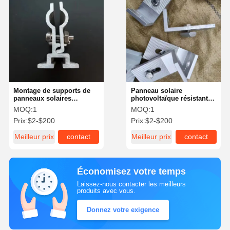
Montage de supports de
Panneau solaire
panneaux solaires
photovoltaïque résistant à
photovoltaïques
la corrosion
MOQ:
1
MOQ:
1
Prix:
$2-$200
Prix:
$2-$200
Meilleur prix
contact
Meilleur prix
contact
Économisez votre temps
Laissez-nous contacter les meilleurs
produits avec vous.
Donnez votre exigence