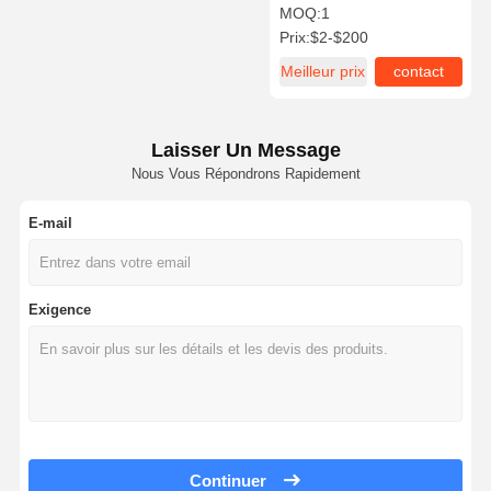
rouille
MOQ:
1
Prix:
$2-$200
Meilleur prix
contact
Visite De
Contrôle
Contactez-
Nouvelles
L'usine
Qualité
Nous
Laisser Un Message
Nous Vous Répondrons Rapidement
E-mail
Les Affaires
accrochages sismiques
Exigence
Chaîne de traction solide
Faisceau de canal d'angle
Résistance sismique des conduits
support sismique de plateau de câbles
Continuer