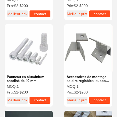
MOQ:
1
MOQ:
1
personnalisées
Prix:
$2-$200
Prix:
$2-$200
Meilleur prix
contact
Meilleur prix
contact
Panneau en aluminium
Accessoires de montage
anodisé de 40 mm
solaire réglables, supports
et panneaux
MOQ:
1
MOQ:
1
photovoltaïques
Prix:
$2-$200
Prix:
$2-$200
Meilleur prix
contact
Meilleur prix
contact