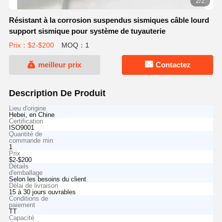
2/2
Résistant à la corrosion suspendus sismiques câble lourd
support sismique pour système de tuyauterie
Prix：$2-$200
MOQ：1
meilleur prix
Contactez
Description De Produit
Lieu d'origine
Hebei, en Chine
Certification
ISO9001
Quantité de
commande min
1
Prix
$2-$200
Détails
d'emballage
Selon les besoins du client
Délai de livraison
15 à 30 jours ouvrables
Conditions de
paiement
TT
Capacité