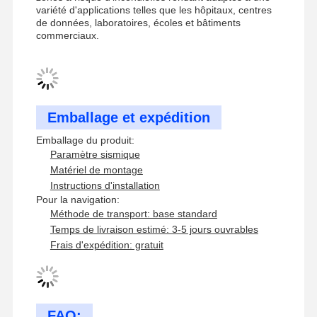
support sismique de plateau de câbles
variété d'applications telles que les hôpitaux, centres
de données, laboratoires, écoles et bâtiments
4 Façons de protéger contre les séismes
commerciaux.
Parentes angulaires galvanisées
plateau de câbles de piste de course
Emballage et expédition
Accessoires pour paniers à câbles
Emballage du produit:
Partenons de rails de panneaux solaires
Paramètre sismique
Matériel de montage
Accessoires de montage solaire
Instructions d'installation
Pour la navigation:
canal de montage solaire
Méthode de transport: base standard
Temps de livraison estimé: 3-5 jours ouvrables
Passerelle solaire sur le toit
Frais d'expédition: gratuit
FAQ: