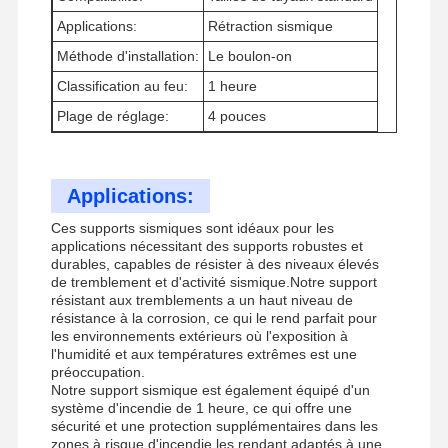
Applications:
Rétraction sismique
Méthode d'installation:
Le boulon-on
Classification au feu:
Visite De
Contrôle
1 heure
Contactez-
Nouvelles
L'usine
Qualité
Nous
Plage de réglage:
4 pouces
Applications:
Ces supports sismiques sont idéaux pour les
Les Affaires
applications nécessitant des supports robustes et
durables, capables de résister à des niveaux élevés
de tremblement et d'activité sismique.Notre support
accrochages sismiques
résistant aux tremblements a un haut niveau de
résistance à la corrosion, ce qui le rend parfait pour
Chaîne de traction solide
les environnements extérieurs où l'exposition à
l'humidité et aux températures extrêmes est une
Faisceau de canal d'angle
préoccupation.
Notre support sismique est également équipé d'un
système d'incendie de 1 heure, ce qui offre une
Résistance sismique des conduits
sécurité et une protection supplémentaires dans les
zones à risque d'incendie.les rendant adaptés à une