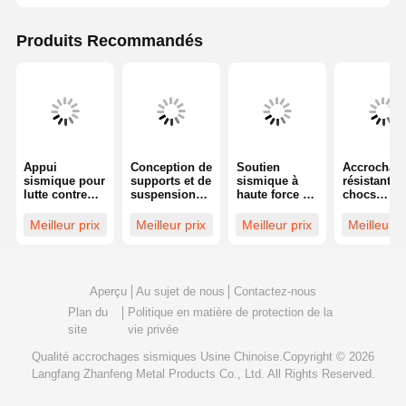
Produits Recommandés
Appui
Conception de
Soutien
Accrochag
sismique pour
supports et de
sismique à
résistant a
lutte contre
suspensions
haute force et
chocs
l'incendie
sismiques
support de
accrochag
Accrochages
pour les
balancement
sismique
Meilleur prix
Meilleur prix
Meilleur prix
Meilleur p
de support
tuyaux de
sismique pour
support Ga
sismique du
tunnels, le
la
Unistrut ac
conduit du
transport
construction
sur mesure
côté du
d'eau et les
conduit
gazoducs
Aperçu
Au sujet de nous
Contactez-nous
longitudinal
Plan du
Politique en matière de protection de la
du support
site
vie privée
sismique du
produit fini du
Qualité
accrochages sismiques
Usine Chinoise.Copyright © 2026
support
sismique
Langfang Zhanfeng Metal Products Co., Ltd. All Rights Reserved.
intégré