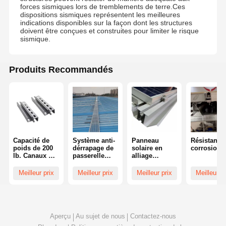
forces sismiques lors de tremblements de terre.Ces
dispositions sismiques représentent les meilleures
indications disponibles sur la façon dont les structures
doivent être conçues et construites pour limiter le risque
sismique.
Produits Recommandés
Capacité de
Système anti-
Panneau
Résistant à
poids de 200
dérrapage de
solaire en
corrosion
lb. Canaux de
passerelle
alliage
soutènement
solaire sur toit
d'aluminium
solide avec 14
en aluminium
ODM Système
Meilleur prix
Meilleur prix
Meilleur prix
Meilleur pr
trous et taille
photovoltaïqu
ferroviaire de
de trou de
e
drainage
9/16 pouces
Monture de
pour un
toit de
support solide
gouttière
Aperçu
Au sujet de nous
Contactez-nous