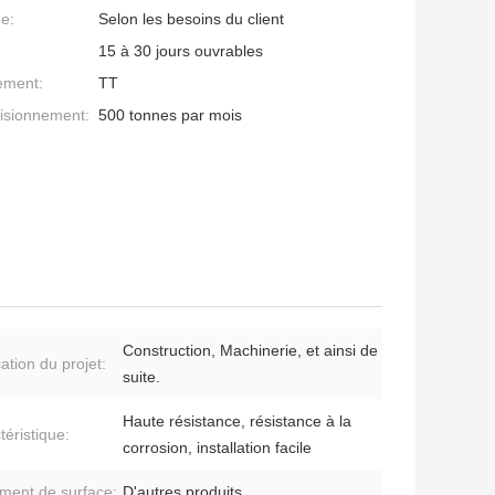
ge:
Selon les besoins du client
15 à 30 jours ouvrables
ement:
TT
isionnement:
500 tonnes par mois
Construction, Machinerie, et ainsi de
ation du projet:
suite.
Haute résistance, résistance à la
téristique:
corrosion, installation facile
ement de surface:
D'autres produits