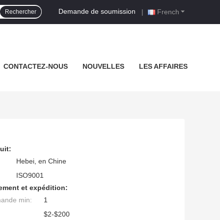
Demande de soumission
|
French
Rechercher
CONTACTEZ-NOUS
NOUVELLES
LES AFFAIRES
uit:
Hebei, en Chine
ISO9001
ement et expédition:
mande min:
1
$2-$200