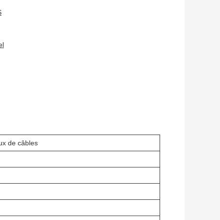
S
el
ux de câbles