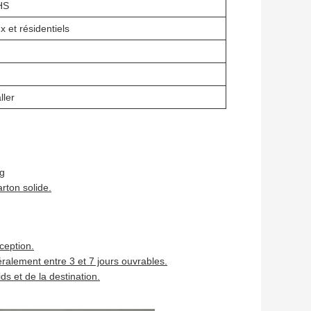
HS
 et résidentiels
ller
ag
rton solide.
ception.
ralement entre 3 et 7 jours ouvrables.
ds et de la destination.