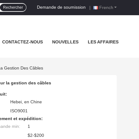
Demande de soumission
|
French
Rechercher
CONTACTEZ-NOUS
NOUVELLES
LES AFFAIRES
La Gestion Des Câbles
ur la gestion des câbles
uit:
Hebei, en Chine
ISO9001
ement et expédition:
mande min:
1
$2-$200