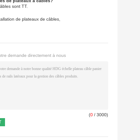
res de plateaux à câbles?
âbles sont TT.
tallation de plateaux de câbles
,
otre demande directement à nous
(
0
/ 3000)