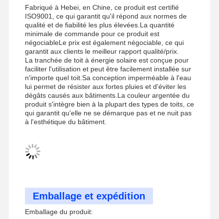
support sismique de plateau de câbles
Fabriqué à Hebei, en Chine, ce produit est certifié
ISO9001, ce qui garantit qu'il répond aux normes de
4 Façons de protéger contre les séismes
qualité et de fiabilité les plus élevées.La quantité
minimale de commande pour ce produit est
négociableLe prix est également négociable, ce qui
Parentes angulaires galvanisées
garantit aux clients le meilleur rapport qualité/prix.
La tranchée de toit à énergie solaire est conçue pour
plateau de câbles de piste de course
faciliter l'utilisation et peut être facilement installée sur
n'importe quel toit.Sa conception imperméable à l'eau
Accessoires pour paniers à câbles
lui permet de résister aux fortes pluies et d'éviter les
dégâts causés aux bâtiments.La couleur argentée du
produit s'intègre bien à la plupart des types de toits, ce
Partenons de rails de panneaux solaires
qui garantit qu'elle ne se démarque pas et ne nuit pas
à l'esthétique du bâtiment.
Accessoires de montage solaire
canal de montage solaire
Passerelle solaire sur le toit
Emballage et expédition
Emballage du produit: