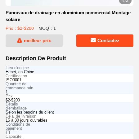
2/2
Panneaux de drainage en aluminium commercial Montage
solaire
Prix：$2-$200
MOQ：1
meilleur prix
Contactez
Description De Produit
Lieu d'origine
Hebei, en Chine
Certification
ISO9001
Quantité de
commande min
1
Prix
$2-$200
Détails
d'emballage
Selon les besoins du client
Délai de livraison
15 à 30 jours ouvrables
Conditions de
paiement
TT
Capacité