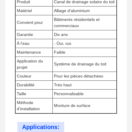
Produit
Canal de drainage solaire du toit
Matériel
Alliage d'aluminium
Bâtiments résidentiels et
Convient pour
Visite De
Contrôle
Contactez-
Nouvelles
commerciaux
L'usine
Qualité
Nous
Garantie
Dix ans
À l'eau
- Oui, oui.
Maintenance
Faible
Application du
Système de drainage du toit
projet
Les Affaires
Couleur
Pour les pièces détachées
accrochages sismiques
Durabilité
Très haut
Taille
Personnalisable
Chaîne de traction solide
Méthode
Monture de surface
d'installation
Faisceau de canal d'angle
Résistance sismique des conduits
Applications: