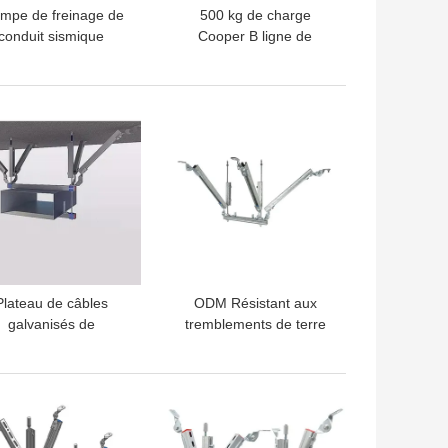
mpe de freinage de
500 kg de charge
conduit sismique
Cooper B ligne de
galvanisée légère
soutien de freinage
stante à la corrosion
sismique pour conduit
personnalisé
LLEUR PRIX
MEILLEUR PRIX
Plateau de câbles
ODM Résistant aux
galvanisés de
tremblements de terre
balancement
Pipe sismique soutient le
freinage pour le
climatiseur
LLEUR PRIX
MEILLEUR PRIX