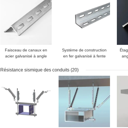
Faisceau de canaux en
Système de construction
Étag
acier galvanisé à angle
en fer galvanisé à fente
ang
creux pour étagères
en C de 90 degrés
pou
d'entrepôt 6 mm-10 mm
Résistance sismique des conduits
(20)
MEILLEUR PRIX
MEILLEUR PRIX
MEI