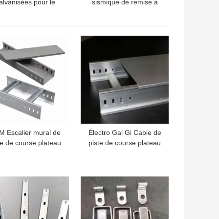
alvanisées pour le
sismique de remise à
forcement sismique
niveau des supports de
support structurel 6x6
LLEUR PRIX
MEILLEUR PRIX
 Escalier mural de
Électro Gal Gi Cable de
te de course plateau
piste de course plateau
e câbles Lourdes
Cantilever Support
charges 225mm
150mm ODM
LLEUR PRIX
MEILLEUR PRIX