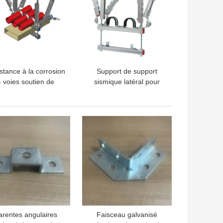
stance à la corrosion
Support de support
 voies soutien de
sismique latéral pour
freinage sismique
plafonds suspendus
LLEUR PRIX
MEILLEUR PRIX
arentes angulaires
Faisceau galvanisé