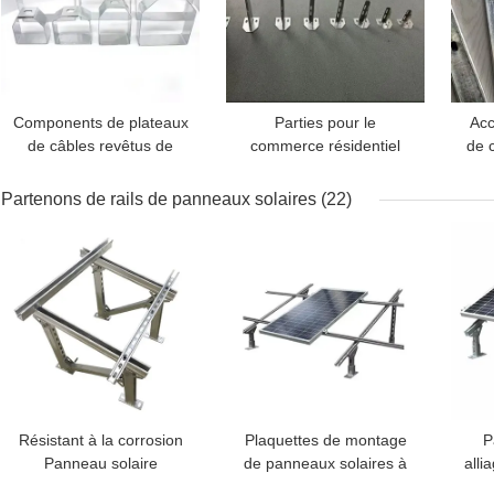
Components de plateaux
Parties pour le
Acc
de câbles revêtus de
commerce résidentiel
de c
poudre Fixations de
paniers de câbles ODM
fer
Partenons de rails de panneaux solaires
(22)
MEILLEUR PRIX
MEILLEUR PRIX
MEI
Résistant à la corrosion
Plaquettes de montage
P
Panneau solaire
de panneaux solaires à
alli
photovoltaïque
inclinaison sur le toit