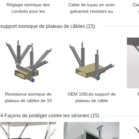
Réglage sismique des
Cable de tuyau en acier
Cla
conduits pour les
galvanisé résistant au
bâtiments industriels
feu, support anti
commerciaux
sismique pour
rési
support sismique de plateau de câbles
(15)
tremblement de terre
MEILLEUR PRIX
MEILLEUR PRIX
MEI
Résistance sismique de
OEM 100Lbs support de
plateau de câbles de 10
plateau de câble
pieds pour équipement
sismique
électrique
4 Façons de protéger contre les séismes
(15)
MEILLEUR PRIX
MEILLEUR PRIX
MEI