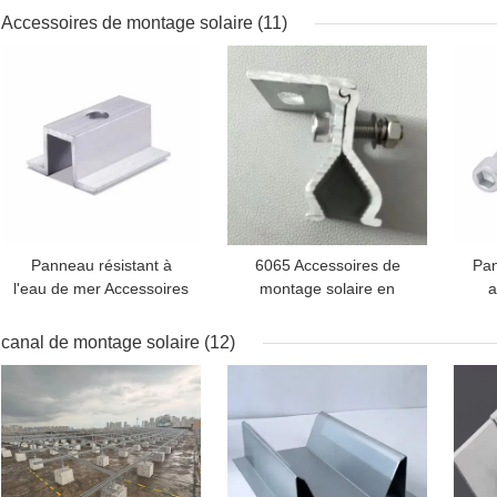
cadre alliage
Accessoires de montage solaire
(11)
d'aluminium
MEILLEUR PRIX
MEILLEUR PRIX
MEI
Panneau résistant à
6065 Accessoires de
Pan
l'eau de mer Accessoires
montage solaire en
a
de montage solaire
aluminium vis de
montage personnalisées
canal de montage solaire
(12)
MEILLEUR PRIX
MEILLEUR PRIX
MEI