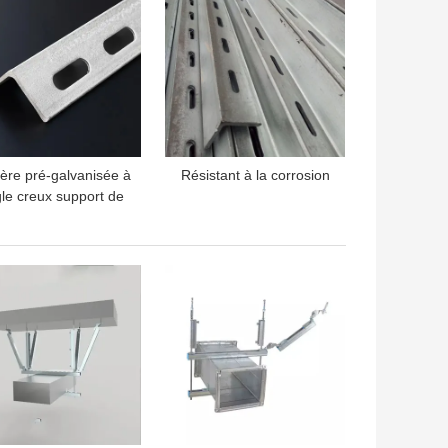
ère pré-galvanisée à
Résistant à la corrosion
le creux support de
tre de canal 30 mm-
100 mm
LLEUR PRIX
MEILLEUR PRIX