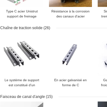
Type C acier Unistrut
Résistance à la corrosion
Si
support de freinage
des canaux d'acier
tre
sismique section de
galvanisé réglable pour
C
canal en fente
les tuyaux à support
mo
Chaîne de traction solide
(26)
sismique
MEILLEUR PRIX
MEILLEUR PRIX
MEI
Le système de support
En acier galvanisé en
Ga
est constitué d'un
forme de C
froi
système de support en
acier galvanisé pré-
car
Faisceau de canal d'angle
(15)
galvanisé.
MEILLEUR PRIX
MEILLEUR PRIX
MEI