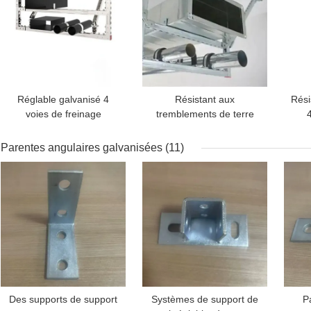
Réglable galvanisé 4
Résistant aux
Rési
voies de freinage
tremblements de terre
4
sismique pour les
Fixtures lumineuses
systèmes de
sismiques rigides
Parentes angulaires galvanisées
(11)
pulvérisation 500 kg
Support Brace galvanisé
MEILLEUR PRIX
MEILLEUR PRIX
MEI
pour les bâtiments
Des supports de support
Systèmes de support de
P