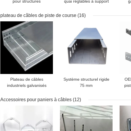
pour structures
quai réglables à support
g
sismiques
de montage galvanisé
ren
sismique
plateau de câbles de piste de course
(16)
MEILLEUR PRIX
MEILLEUR PRIX
MEI
Plateau de câbles
Système structurel rigide
OEM
industriels galvanisés
75 mm
pis
pour piste de course
d
Perforé à feu de 50 mm
Accessoires pour paniers à câbles
(12)
MEILLEUR PRIX
MEILLEUR PRIX
MEI