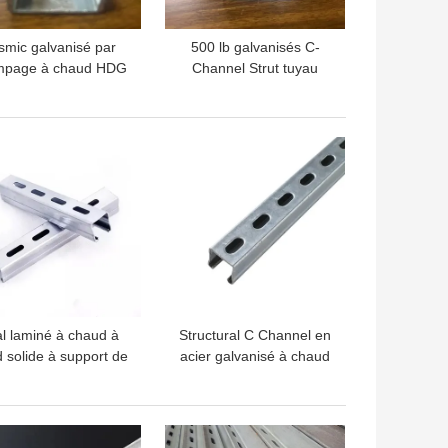
smic galvanisé par
500 lb galvanisés C-
mpage à chaud HDG
Channel Strut tuyau
 Channel 2 pouces
sismique soutient 4
nté sur le mur OEM
pouces
LLEUR PRIX
MEILLEUR PRIX
l laminé à chaud à
Structural C Channel en
d solide à support de
acier galvanisé à chaud
canal en acier au
enduit par canal en
bone noir poutre en
métal découlé GB/T 700-
forme de C
2006
LLEUR PRIX
MEILLEUR PRIX