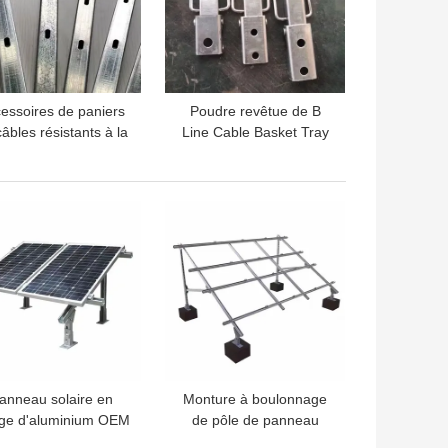
essoires de paniers
Poudre revêtue de B
âbles résistants à la
Line Cable Basket Tray
rouille matériel
Accrochages OEM
roviaire pour lignes
aériennes
LLEUR PRIX
MEILLEUR PRIX
anneau solaire en
Monture à boulonnage
age d'aluminium OEM
de pôle de panneau
solaire Monture de toit