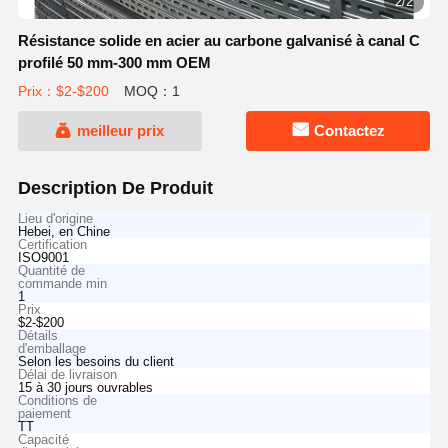
2/2
Résistance solide en acier au carbone galvanisé à canal C
profilé 50 mm-300 mm OEM
Prix：$2-$200
MOQ：1
meilleur prix
Contactez
Description De Produit
Lieu d'origine
Hebei, en Chine
Certification
ISO9001
Quantité de
commande min
1
Prix
$2-$200
Détails
d'emballage
Selon les besoins du client
Délai de livraison
15 à 30 jours ouvrables
Conditions de
paiement
TT
Capacité