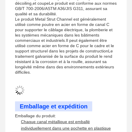
support sismique de plateau de câbles
décoiling,et coupeLe produit est conforme aux normes
GB/T 700-2006/ASTM A36/JIS G311, assurant sa
qualité et sa durabilité.
4 Façons de protéger contre les séismes
Le produit Metal Strut Channel est généralement
utilisé comme poutre en acier en forme de canal C
Parentes angulaires galvanisées
pour supporter le câblage électrique, la plomberie et
les systèmes mécaniques dans les bâtiments
plateau de câbles de piste de course
commerciaux et industriels.Il peut également être
utilisé comme acier en forme de C pour le cadre et le
support structurel dans les projets de constructionLe
Accessoires pour paniers à câbles
traitement galvanisé de la surface du produit le rend
résistant à la corrosion et à la rouille, assurant sa
Partenons de rails de panneaux solaires
longévité même dans des environnements extérieurs
difficiles.
Accessoires de montage solaire
canal de montage solaire
Passerelle solaire sur le toit
Emballage et expédition
Emballage du produit:
Chaque canal métallique est emballé
individuellement dans une pochette en plastique