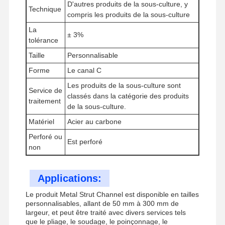
D'autres produits de la sous-culture, y
Technique
compris les produits de la sous-culture
La
± 3%
tolérance
Visite De
Contrôle
Contactez-
Nouvelles
L'usine
Qualité
Nous
Taille
Personnalisable
Forme
Le canal C
Les produits de la sous-culture sont
Service de
classés dans la catégorie des produits
traitement
de la sous-culture.
Les Affaires
Matériel
Acier au carbone
Perforé ou
Est perforé
accrochages sismiques
non
Chaîne de traction solide
Applications:
Faisceau de canal d'angle
Le produit Metal Strut Channel est disponible en tailles
personnalisables, allant de 50 mm à 300 mm de
Résistance sismique des conduits
largeur, et peut être traité avec divers services tels
que le pliage, le soudage, le poinçonnage, le