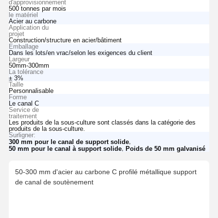
d'approvisionnement
500 tonnes par mois
le matériel
Acier au carbone
Application du
projet
Construction/structure en acier/bâtiment
Emballage
Dans les lots/en vrac/selon les exigences du client
Largeur
50mm-300mm
La tolérance
± 3%
Taille
Personnalisable
Forme
Le canal C
Service de
traitement
Les produits de la sous-culture sont classés dans la catégorie des
produits de la sous-culture.
Surligner:
,
300 mm pour le canal de support solide
,
50 mm pour le canal à support solide
Poids de 50 mm galvanisé
50-300 mm d'acier au carbone C profilé métallique support
de canal de soutènement